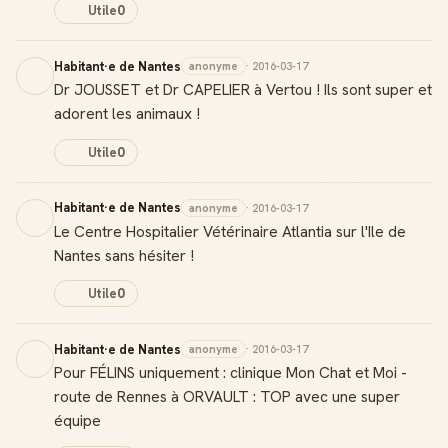
Utile
0
Reconnaissance locale
Deviens une référence dans ta ville
Habitant·e de Nantes
anonyme
· 2016-03-17
Dr JOUSSET et Dr CAPELIER à Vertou ! Ils sont super et
Notifications
adorent les animaux !
Sois notifié quand ton avis aide quelqu'un
Utile
0
Habitant·e de Nantes
anonyme
· 2016-03-17
Le Centre Hospitalier Vétérinaire Atlantia sur l'Ile de
Créer mon compte Guide
Nantes sans hésiter !
Utile
0
Habitant·e de Nantes
anonyme
· 2016-03-17
Pour FÉLINS uniquement : clinique Mon Chat et Moi -
route de Rennes à ORVAULT : TOP avec une super
équipe