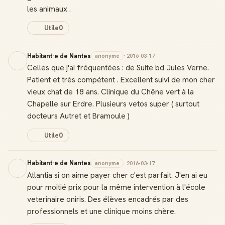
les animaux .
Utile
0
Habitant·e de Nantes
anonyme
· 2016-03-17
Celles que j'ai fréquentées : de Suite bd Jules Verne.
Patient et très compétent . Excellent suivi de mon cher
vieux chat de 18 ans. Clinique du Chêne vert à la
Chapelle sur Erdre. Plusieurs vetos super ( surtout
docteurs Autret et Bramoule )
Utile
0
Habitant·e de Nantes
anonyme
· 2016-03-17
Atlantia si on aime payer cher c'est parfait. J'en ai eu
Badge Guide Local
Ton statut affiché sur toutes tes contributions
pour moitié prix pour la même intervention à l'école
veterinaire oniris. Des élèves encadrés par des
professionnels et une clinique moins chère.
Score de réputation
Gagne des points à chaque contribution utile