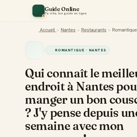
Guide Online
Ta ville, ton guide en ligne
Accueil
>
Nantes
>
Restaurants
>
Romantique
ROMANTIQUE · NANTES
Qui connaît le meille
endroit à Nantes pou
manger un bon cous
? J'y pense depuis un
semaine avec mon