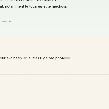
 un cadre convivial. Les clients y
lat, notamment le touareg et le méchoui,
.
ommunauté
»
r avoir fais les autres il y a pas photo!!!!!