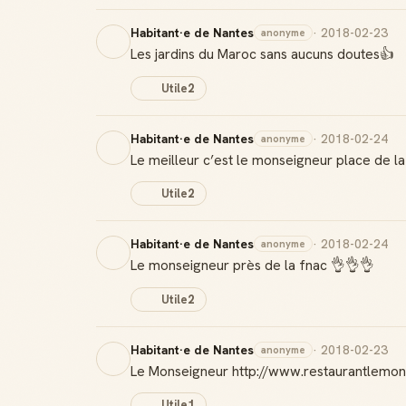
Habitant·e de Nantes
· 2018-02-23
anonyme
Les jardins du Maroc sans aucuns doutes👍
Utile
2
Habitant·e de Nantes
· 2018-02-24
anonyme
Le meilleur c’est le monseigneur place de la
Utile
2
Habitant·e de Nantes
· 2018-02-24
anonyme
Le monseigneur près de la fnac 👌👌👌
Utile
2
Habitant·e de Nantes
· 2018-02-23
anonyme
Le Monseigneur http://www.restaurantlemon
Utile
1