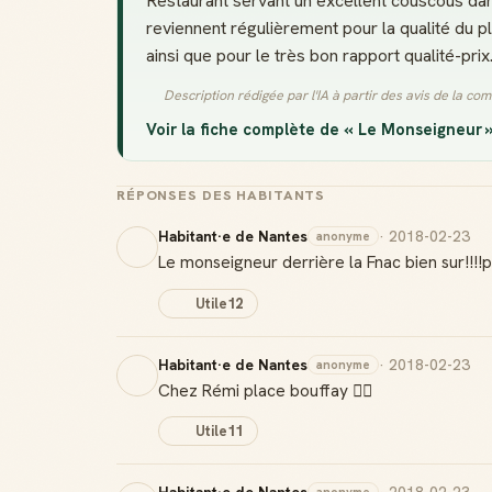
Restaurant servant un excellent couscous dans
reviennent régulièrement pour la qualité du p
ainsi que pour le très bon rapport qualité-prix
Description rédigée par l'IA à partir des avis de la c
Voir la fiche complète de « Le Monseigneur 
RÉPONSES DES HABITANTS
Habitant·e de Nantes
· 2018-02-23
anonyme
Le monseigneur derrière la Fnac bien sur!!!!pou
Utile
12
Habitant·e de Nantes
· 2018-02-23
anonyme
Chez Rémi place bouffay 👍🏼
Utile
11