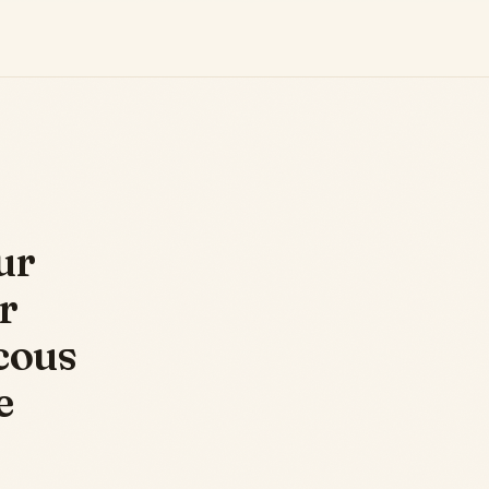
ur
r
cous
e