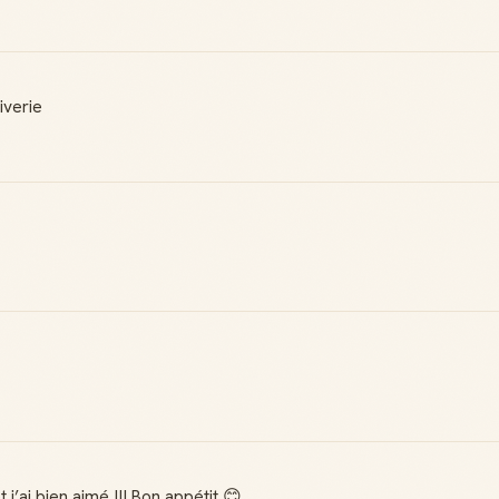
iverie
j’ai bien aimé !!! Bon appétit 😊