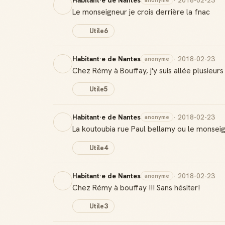
Habitant·e de Nantes
· 2018-02-23
anonyme
Le monseigneur je crois derrière la fnac
Utile
6
Habitant·e de Nantes
· 2018-02-23
anonyme
Chez Rémy à Bouffay, j'y suis allée plusieur
Utile
5
Habitant·e de Nantes
· 2018-02-23
anonyme
La koutoubia rue Paul bellamy ou le monsei
Utile
4
Habitant·e de Nantes
· 2018-02-23
anonyme
Chez Rémy à bouffay !!! Sans hésiter!
Utile
3