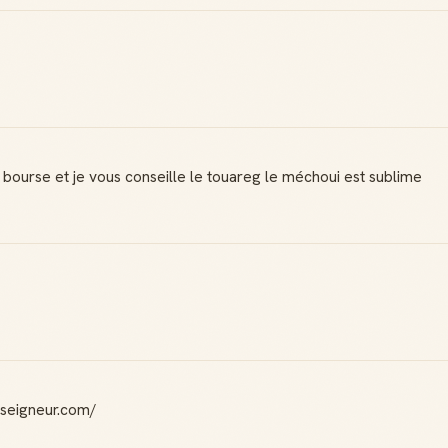
Reconnaissance
Notifications
locale
Sois notifié quand
Deviens une
ton avis aide
référence dans ta
quelqu'un
ville
 bourse et je vous conseille le touareg le méchoui est sublime
Créer mon compte Guide
seigneur.com/