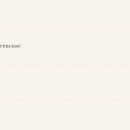
t très bon!
Badge Guide
Score de
Local
réputation
Ton statut affiché
Gagne des points à
sur toutes tes
chaque contribution
contributions
utile