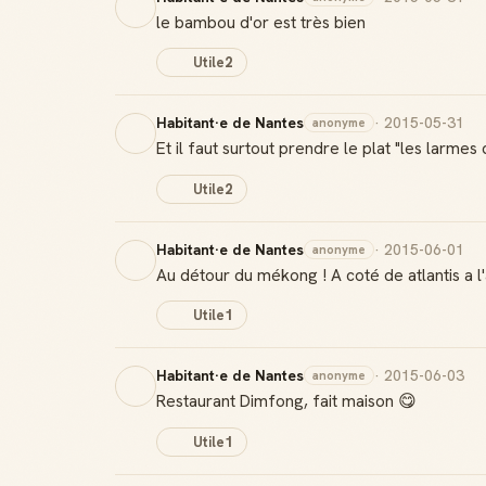
le bambou d'or est très bien
Utile
2
Habitant·e de Nantes
· 2015-05-31
anonyme
Et il faut surtout prendre le plat "les larmes 
Utile
2
Habitant·e de Nantes
· 2015-06-01
anonyme
Au détour du mékong ! A coté de atlantis a l'
Utile
1
Habitant·e de Nantes
· 2015-06-03
anonyme
Restaurant Dimfong, fait maison 😋
Utile
1