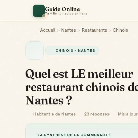
Guide Online
Ta ville, ton guide en ligne
Accueil
>
Nantes
>
Restaurants
>
Chinois
CHINOIS · NANTES
Quel est LE meilleur
restaurant chinois d
Nantes ?
Habitant·e de Nantes
23 réponses
Mis à jou
LA SYNTHÈSE DE LA COMMUNAUTÉ