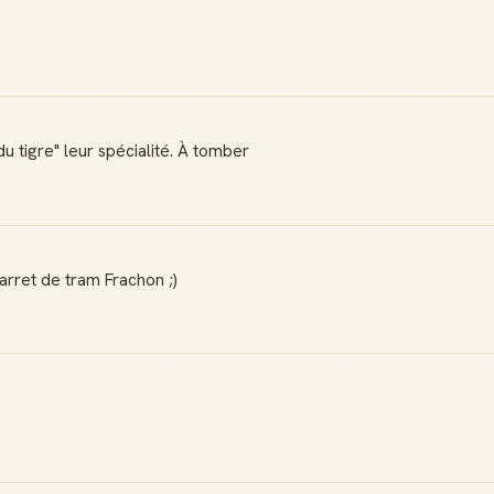
Reconnaissance
Notifications
locale
Sois notifié quand
Deviens une
ton avis aide
référence dans ta
quelqu'un
ville
du tigre" leur spécialité. À tomber
Créer mon compte Guide
arret de tram Frachon ;)