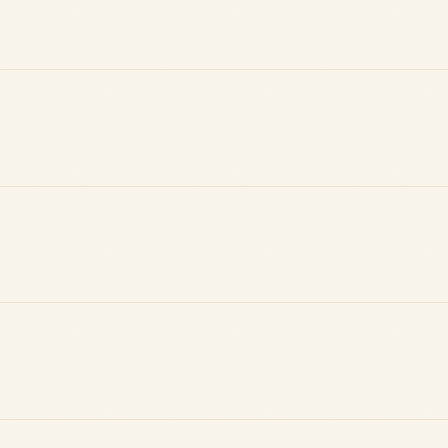
Badge Guide
Score de
Local
réputation
Ton statut affiché
Gagne des points à
sur toutes tes
chaque contribution
contributions
utile