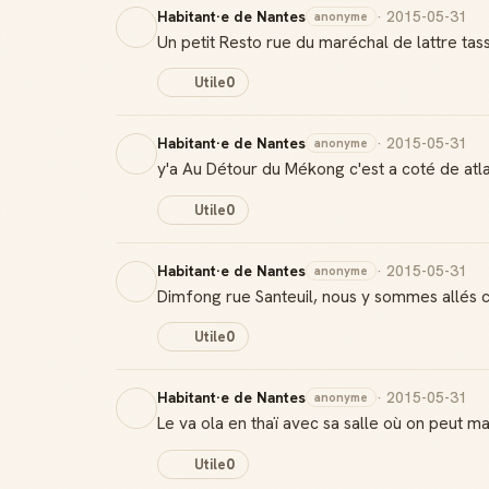
Habitant·e de Nantes
· 2015-05-31
anonyme
Un petit Resto rue du maréchal de lattre tas
Utile
0
Habitant·e de Nantes
· 2015-05-31
anonyme
y'a Au Détour du Mékong c'est a coté de atl
Utile
0
Habitant·e de Nantes
· 2015-05-31
anonyme
Dimfong rue Santeuil, nous y sommes allés ce m
Utile
0
Habitant·e de Nantes
· 2015-05-31
anonyme
Le va ola en thaï avec sa salle où on peut 
Utile
0