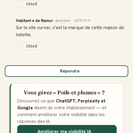
Utile
0
Habitant·e de Namur
anonyme
· 2015-07-31
Sur le site curver, c'est la marque de cette maison de
toilette.
Utile
0
Répondre
Vous gérez « Poils et plumes » ?
Découvrez ce que
ChatGPT, Perplexity et
Google
disent de votre établissement — et
comment améliorer votre visibilité dans les
réponses des IA.
Badge Guide Local
Ton statut affiché sur toutes tes contributions
Améliorer ma visibilité IA