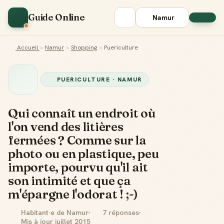
Guide Online
Namur
Accueil
>
Namur
>
Shopping
>
Puericulture
PUERICULTURE · NAMUR
Qui connaît un endroit où
l'on vend des litières
fermées ? Comme sur la
photo ou en plastique, peu
importe, pourvu qu'il ait
son intimité et que ça
m'épargne l'odorat ! ;-)
Habitant·e de Namur
7 réponses
Mis à jour juillet 2015