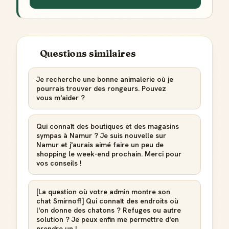
Score de réputation
Gagne des points à chaque contribution utile
Questions similaires
Reconnaissance locale
Deviens une référence dans ta ville
Je recherche une bonne animalerie où je
pourrais trouver des rongeurs. Pouvez
Notifications
Sois notifié quand ton avis aide quelqu'un
vous m'aider ?
Qui connaît des boutiques et des magasins
sympas à Namur ? Je suis nouvelle sur
Namur et j'aurais aimé faire un peu de
shopping le week-end prochain. Merci pour
Créer mon compte Guide
vos conseils !
[La question où votre admin montre son
chat Smirnoff] Qui connaît des endroits où
l'on donne des chatons ? Refuges ou autre
solution ? Je peux enfin me permettre d'en
prendre un !