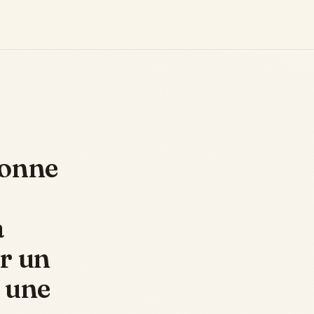
sonne
à
r un
 une