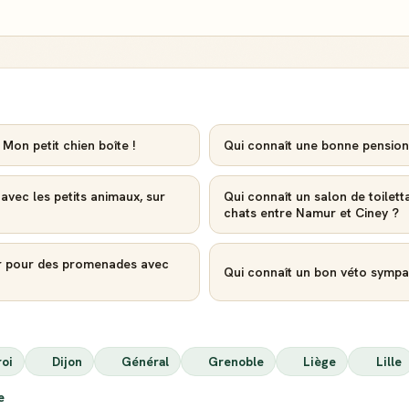
Reconnaissance
Notifications
locale
Sois notifié quand
Deviens une
ton avis aide
référence dans ta
quelqu'un
ville
Mon petit chien boîte !
Qui connaît une bonne pension
Créer mon compte Guide
 avec les petits animaux, sur
Qui connaît un salon de toilett
chats entre Namur et Ciney ?
r pour des promenades avec
Qui connaît un bon véto sympa 
roi
Dijon
Général
Grenoble
Liège
Lille
ie