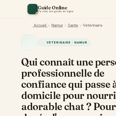
Guide Online
Ta ville, ton guide en ligne
Accueil
>
Namur
>
Sante
>
Veterinaire
VETERINAIRE · NAMUR
Qui connaît une per
professionnelle de
confiance qui passe 
domicile pour nourri
adorable chat ? Pour