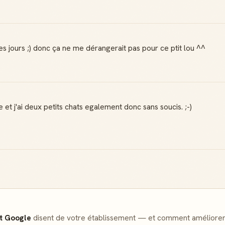
les jours ;) donc ça ne me dérangerait pas pour ce ptit lou ^^
e et j'ai deux petits chats egalement donc sans soucis. ;-)
Badge Guide
Score de
Local
réputation
Ton statut affiché
Gagne des points à
sur toutes tes
chaque contribution
contributions
utile
et Google
disent de votre établissement — et comment améliorer