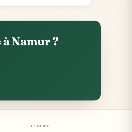
e à Namur ?
LE GUIDE