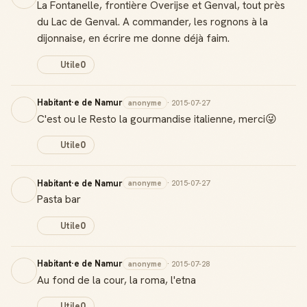
La Fontanelle, frontière Overijse et Genval, tout près
du Lac de Genval. A commander, les rognons à la
Score de réputation
dijonnaise, en écrire me donne déjà faim.
Gagne des points à chaque contribution utile
Utile
0
Reconnaissance locale
Deviens une référence dans ta ville
Habitant·e de Namur
anonyme
· 2015-07-27
C'est ou le Resto la gourmandise italienne, merci😜
Notifications
Sois notifié quand ton avis aide quelqu'un
Utile
0
Habitant·e de Namur
anonyme
· 2015-07-27
Pasta bar
Créer mon compte Guide
Utile
0
Habitant·e de Namur
anonyme
· 2015-07-28
Au fond de la cour, la roma, l'etna
Utile
0