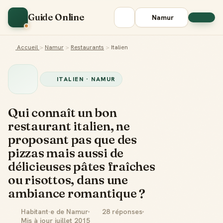
Guide Online
Namur
Accueil
>
Namur
>
Restaurants
>
Italien
ITALIEN · NAMUR
Qui connaît un bon
restaurant italien, ne
proposant pas que des
pizzas mais aussi de
délicieuses pâtes fraîches
ou risottos, dans une
ambiance romantique ?
Habitant·e de Namur
28 réponses
Mis à jour juillet 2015