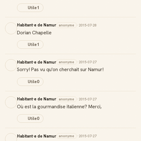
Utile
1
Habitant·e de Namur
anonyme
· 2015-07-28
Dorian Chapelle
Utile
1
Habitant·e de Namur
anonyme
· 2015-07-27
Sorry! Pas vu qu'on cherchait sur Namur!
Utile
0
Habitant·e de Namur
anonyme
· 2015-07-27
Où est la gourmandise italienne? Merci,
Utile
0
Badge Guide Local
Habitant·e de Namur
anonyme
· 2015-07-27
Ton statut affiché sur toutes tes contributions