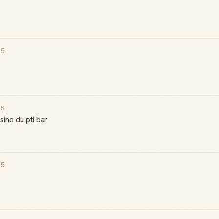
25
25
sino du pti bar
25
Badge Guide
Score de
Local
réputation
Ton statut affiché
Gagne des points à
sur toutes tes
chaque contribution