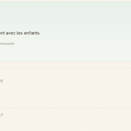
ent avec les enfants.
ommunauté
25
27