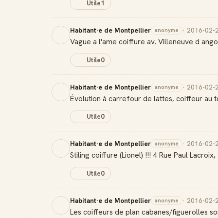
Utile
1
Habitant·e de Montpellier
· 2016-02-
anonyme
Vague a l'ame coiffure av. Villeneuve d ango
Utile
0
Habitant·e de Montpellier
· 2016-02-
anonyme
Évolution à carrefour de lattes, coiffeur au t
Utile
0
Habitant·e de Montpellier
· 2016-02-
anonyme
Stiling coiffure (Lionel) !!! 4 Rue Paul Lacroix
Utile
0
Habitant·e de Montpellier
· 2016-02-
anonyme
Les coiffeurs de plan cabanes/figuerolles so