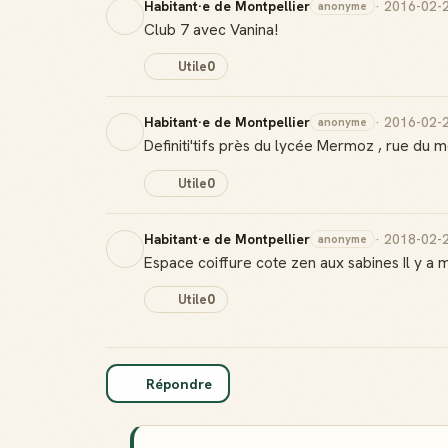
Habitant·e de Montpellier
· 2016-02-
anonyme
Club 7 avec Vanina!
Utile
0
Habitant·e de Montpellier
· 2016-02-
anonyme
Definiti'tifs près du lycée Mermoz , rue du 
Utile
0
Habitant·e de Montpellier
· 2018-02-
anonyme
Espace coiffure cote zen aux sabines Il y a
Utile
0
Répondre