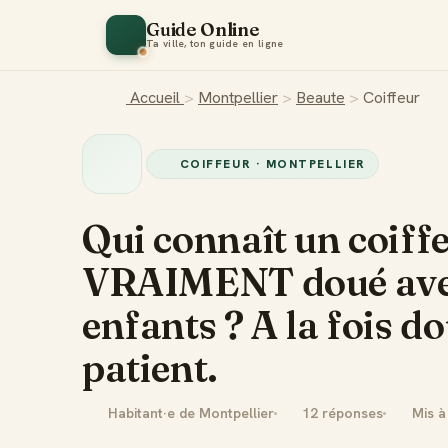
Guide Online
Ta ville, ton guide en ligne
Accueil
>
Montpellier
>
Beaute
>
Coiffeur
COIFFEUR · MONTPELLIER
Qui connaît un coiff
VRAIMENT doué ave
enfants ? A la fois do
patient.
Habitant·e de Montpellier
12 réponses
Mis à 