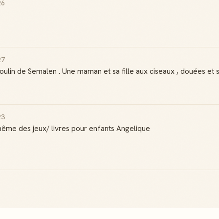
contributions
utile
26
Reconnaissance
Notifications
locale
Sois notifié quand
Deviens une
ton avis aide
référence dans ta
quelqu'un
ville
27
moulin de Semalen . Une maman et sa fille aux ciseaux , douées et
23
Créer mon compte Guide
 même des jeux/ livres pour enfants Angelique