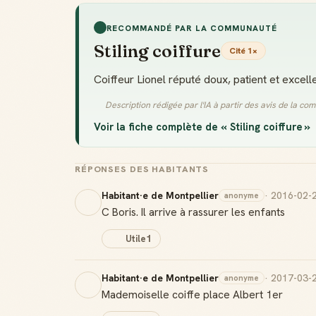
RECOMMANDÉ PAR LA COMMUNAUTÉ
Stiling coiffure
Cité 1×
Coiffeur Lionel réputé doux, patient et excell
Description rédigée par l'IA à partir des avis de la c
Voir la fiche complète de « Stiling coiffure »
RÉPONSES DES HABITANTS
Habitant·e de Montpellier
· 2016-02-
anonyme
C Boris. Il arrive à rassurer les enfants
Utile
1
Habitant·e de Montpellier
· 2017-03-
anonyme
Mademoiselle coiffe place Albert 1er