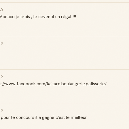
30
Reconnaissance
onaco je crois , le cevenol un régal !!!
Notifications
locale
Sois notifié quand
Deviens une
ton avis aide
référence dans ta
quelqu'un
ville
29
Créer mon compte Guide
29
tps://www.facebook.com/kaitaro.boulangerie.patisserie/
29
n pour le concours il a gagné c'est le meilleur