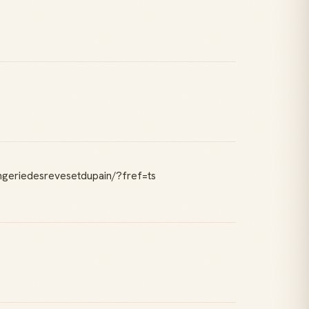
angeriedesrevesetdupain/?fref=ts