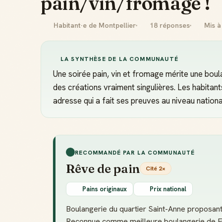
pain/vin/fromage !
Habitant·e de Montpellier
18 réponses
Mis à
LA SYNTHÈSE DE LA COMMUNAUTÉ
Une soirée pain, vin et fromage mérite une boula
des créations vraiment singulières. Les habita
adresse qui a fait ses preuves au niveau nationa
RECOMMANDÉ PAR LA COMMUNAUTÉ
Rêve de pain
Cité 2×
Pains originaux
Prix national
Boulangerie du quartier Saint-Anne proposant 
Reconnue comme meilleure boulangerie de Fra