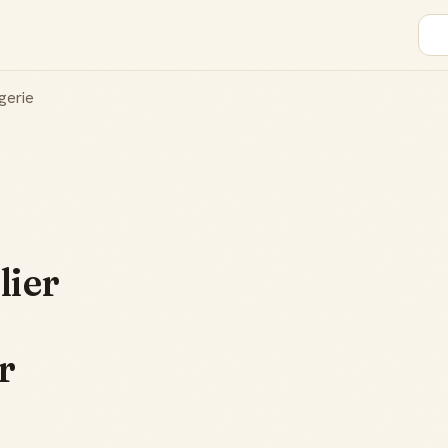
gerie
lier
r