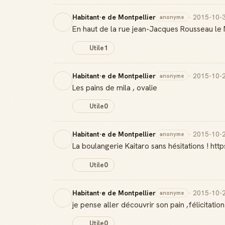
Habitant·e de Montpellier
· 2015-10-
anonyme
En haut de la rue jean-Jacques Rousseau le M
Utile
1
Habitant·e de Montpellier
· 2015-10-
anonyme
Les pains de mila , ovalie
Utile
0
Habitant·e de Montpellier
· 2015-10-
anonyme
La boulangerie Kaitaro sans hésitations ! ht
Utile
0
Habitant·e de Montpellier
· 2015-10-
anonyme
je pense aller découvrir son pain ,félicitatio
Utile
0