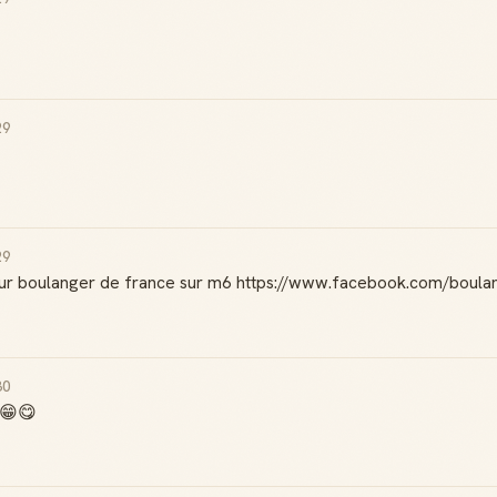
29
29
illeur boulanger de france sur m6 https://www.facebook.com/boul
30
 😁😋