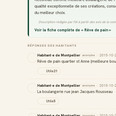
qualité exceptionnelle de ses créations, conse
du meilleur choix.
Description rédigée par l'IA à partir des avis de la c
Voir la fiche complète de « Rêve de pain »
RÉPONSES DES HABITANTS
Habitant·e de Montpellier
· 2015-10-
anonyme
Rêve de pain quartier st Anne (meilleure bo
Utile
21
Habitant·e de Montpellier
· 2015-10-
anonyme
La boulangerie rue jean Jacques Rousseau
Utile
5
Habitant·e de Montpellier
· 2015-10-
anonyme