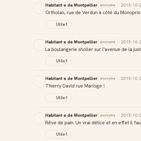
Habitant·e de Montpellier
· 2015-10-
anonyme
Ortholan, rue de Verdun à côté du Monoprix
Utile
1
Habitant·e de Montpellier
· 2015-10-
anonyme
La boulangerie sholler sur l'avenue de la jus
Utile
1
Habitant·e de Montpellier
· 2015-10-
anonyme
Thierry David rue Marioge !
Utile
1
Habitant·e de Montpellier
· 2015-10-
anonyme
Rêve de pain. Un vrai délice et en effet il faut 
Utile
1