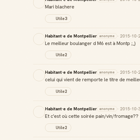
Mari blachere
Utile
3
Habitant·e de Montpellier
· 2015-10-
anonyme
Le meilleur boulanger d M6 est à Montp ;_)
Utile
2
Habitant·e de Montpellier
· 2015-10-
anonyme
celui qui vient de remporte le titre de me
Utile
2
Habitant·e de Montpellier
· 2015-10-
anonyme
Et c'est où cette soirée pain/vin/fromage??
Utile
2