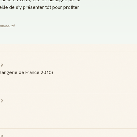
illé de s'y présenter tôt pour profiter
ommunauté
29
ulangerie de France 2015)
29
29