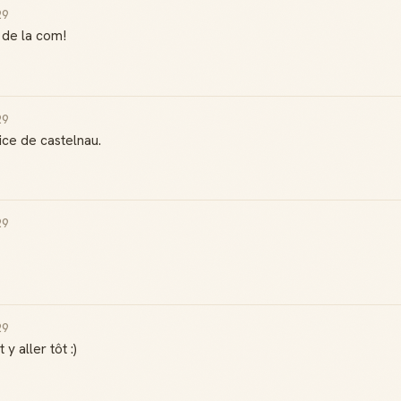
29
 de la com!
29
tice de castelnau.
29
29
Badge Guide
Score de
y aller tôt :)
Local
réputation
Ton statut affiché
Gagne des points à
sur toutes tes
chaque contribution
contributions
utile