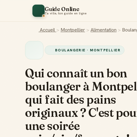
Guide Online
Ta ville, ton guide en ligne
Accueil
>
Montpellier
>
Alimentation
>
Boulan
BOULANGERIE · MONTPELLIER
Qui connaît un bon
boulanger à Montpel
qui fait des pains
originaux ? C'est pou
une soirée