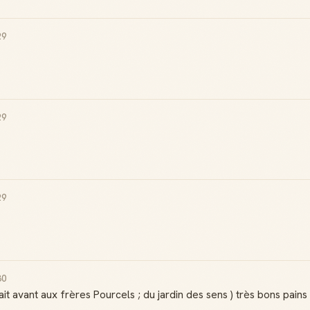
29
29
29
30
t avant aux frères Pourcels ; du jardin des sens ) très bons pains 