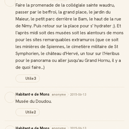
Faire la promenade de la collégiale sainte waudru,
passer par le beffroi, la grand place, le jardin du
Maieur, le petit parc derrière le Bam, le haut de la rue
de Nimy. Puis retour sur la place pour s' hydrater ;). Et
l'après midi soit des musées soit les alentours de mons
pour les sites remarquables extramuros (que ce soit
les minières de Spiennes, le cimetière militaire de St
Symphorien, le château d'Hervé, un tour sur l'Heribus
pour le panorama ou aller jusqu'au Grand Hornu, il y a
de quoi faire...)
Utile
3
Habitant·e de Mons
anonyme
· 2015-06-13
Musée du Doudou.
Utile
2
Habitant·e de Mons
anonyme
· 2015-06-13