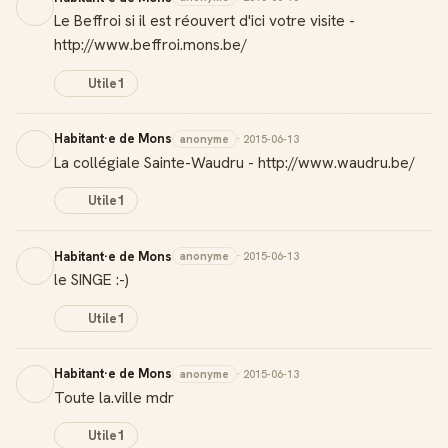
Le Beffroi si il est réouvert d'ici votre visite -
http://www.beffroi.mons.be/
Utile
1
Habitant·e de Mons
anonyme
· 2015-06-13
La collégiale Sainte-Waudru - http://www.waudru.be/
Utile
1
Habitant·e de Mons
anonyme
· 2015-06-13
le SINGE :-)
Utile
1
Habitant·e de Mons
anonyme
· 2015-06-13
Toute la.ville mdr
Utile
1