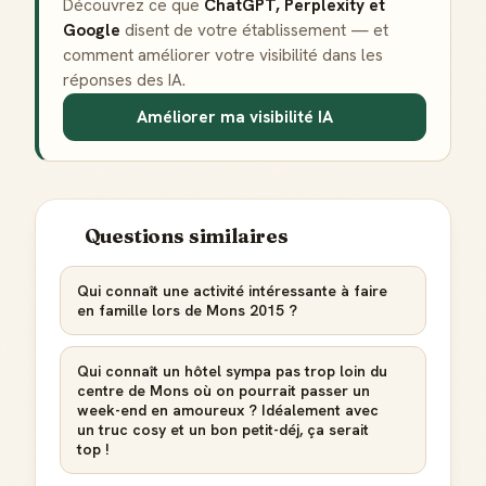
Découvrez ce que
ChatGPT, Perplexity et
Notifications
Google
disent de votre établissement — et
Sois notifié quand ton avis aide quelqu'un
comment améliorer votre visibilité dans les
réponses des IA.
Améliorer ma visibilité IA
Créer mon compte Guide
Questions similaires
Qui connaît une activité intéressante à faire
en famille lors de Mons 2015 ?
Qui connaît un hôtel sympa pas trop loin du
centre de Mons où on pourrait passer un
week-end en amoureux ? Idéalement avec
un truc cosy et un bon petit-déj, ça serait
top !