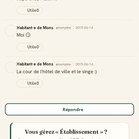
Utile
0
Habitant·e de Mons
anonyme
· 2015-06-14
Moi 😏
Utile
0
Habitant·e de Mons
anonyme
· 2015-06-14
La cour de l'hôtel de ville et le singe :)
Badge Guide Local
Utile
0
Ton statut affiché sur toutes tes contributions
Score de réputation
Gagne des points à chaque contribution utile
Répondre
Reconnaissance locale
Deviens une référence dans ta ville
Vous gérez « Établissement » ?