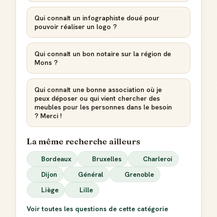
Qui connaît un infographiste doué pour
pouvoir réaliser un logo ?
Qui connaît un bon notaire sur la région de
Mons ?
Badge Guide Local
Qui connaît une bonne association où je
Ton statut affiché sur toutes tes contributions
peux déposer ou qui vient chercher des
meubles pour les personnes dans le besoin
? Merci !
Score de réputation
Gagne des points à chaque contribution utile
La même recherche ailleurs
Reconnaissance locale
Deviens une référence dans ta ville
Bordeaux
Bruxelles
Charleroi
Dijon
Général
Grenoble
Notifications
Liège
Lille
Sois notifié quand ton avis aide quelqu'un
Voir toutes les questions de cette catégorie