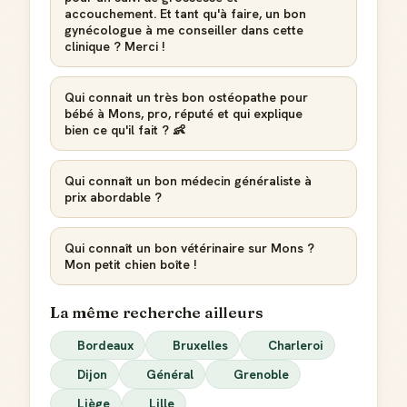
accouchement. Et tant qu'à faire, un bon
gynécologue à me conseiller dans cette
Score de réputation
clinique ? Merci !
Gagne des points à chaque contribution utile
Qui connait un très bon ostéopathe pour
Reconnaissance locale
bébé à Mons, pro, réputé et qui explique
Deviens une référence dans ta ville
bien ce qu'il fait ? 👶
Notifications
Sois notifié quand ton avis aide quelqu'un
Qui connaît un bon médecin généraliste à
prix abordable ?
Qui connaît un bon vétérinaire sur Mons ?
Mon petit chien boîte !
Créer mon compte Guide
La même recherche ailleurs
Bordeaux
Bruxelles
Charleroi
Dijon
Général
Grenoble
Liège
Lille