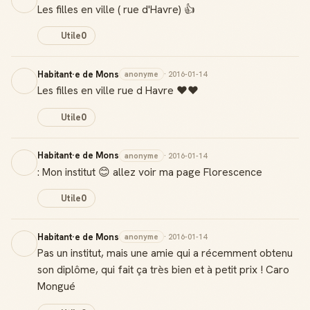
Les filles en ville ( rue d'Havre) 👍
Badge Guide Local
Utile
0
Ton statut affiché sur toutes tes contributions
Score de réputation
Habitant·e de Mons
anonyme
· 2016-01-14
Gagne des points à chaque contribution utile
Les filles en ville rue d Havre ❤️❤️
Utile
0
Reconnaissance locale
Deviens une référence dans ta ville
Habitant·e de Mons
anonyme
· 2016-01-14
Notifications
: Mon institut 😊 allez voir ma page Florescence
Sois notifié quand ton avis aide quelqu'un
Utile
0
Habitant·e de Mons
anonyme
· 2016-01-14
Pas un institut, mais une amie qui a récemment obtenu
Créer mon compte Guide
son diplôme, qui fait ça très bien et à petit prix ! Caro
Mongué