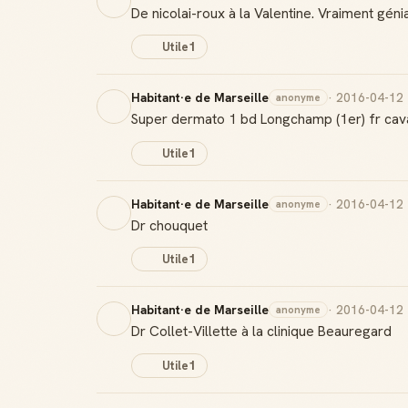
De nicolai-roux à la Valentine. Vraiment génia
Utile
1
Habitant·e de Marseille
· 2016-04-12
anonyme
Super dermato 1 bd Longchamp (1er) fr cavan
Utile
1
Habitant·e de Marseille
· 2016-04-12
anonyme
Dr chouquet
Utile
1
Habitant·e de Marseille
· 2016-04-12
anonyme
Dr Collet-Villette à la clinique Beauregard
Utile
1