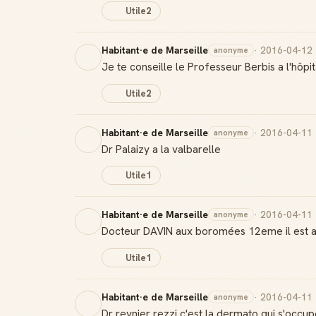
Utile
2
Habitant·e de Marseille
· 2016-04-12
anonyme
Je te conseille le Professeur Berbis a l'hôp
Utile
2
Habitant·e de Marseille
· 2016-04-11
anonyme
Dr Palaizy a la valbarelle
Utile
1
Habitant·e de Marseille
· 2016-04-11
anonyme
Docteur DAVIN aux boromées 12eme il est a
Utile
1
Habitant·e de Marseille
· 2016-04-11
anonyme
Dr reynier rezzi c'est la dermato qui s'occupe