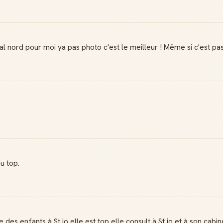
ital nord pour moi ya pas photo c'est le meilleur ! Même si c'est 
u top.
 des enfants à St jo elle est top elle consult à St jo et à son cabin