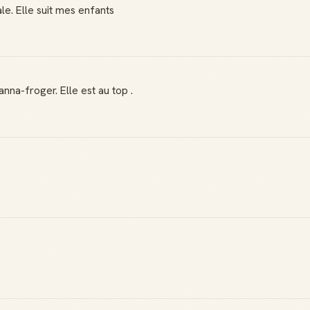
le. Elle suit mes enfants
Reconnaissance
Notifications
locale
Sois notifié quand
Deviens une
ton avis aide
référence dans ta
quelqu'un
ville
na-froger. Elle est au top .
Créer mon compte Guide