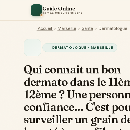
Guide Online
Ta ville, ton guide en ligne
Accueil
>
Marseille
>
Sante
>
Dermatologue
DERMATOLOGUE · MARSEILLE
Qui connait un bon
dermato dans le 11è
12ème ? Une personn
confiance... C'est po
surveiller un grain d