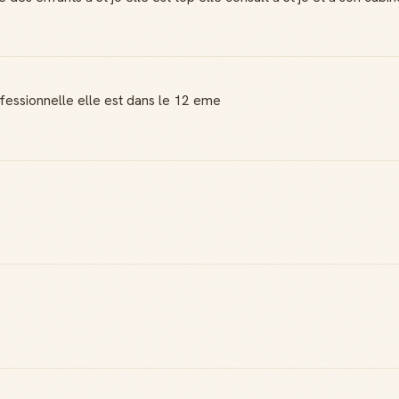
ofessionnelle elle est dans le 12 eme
Badge Guide
Score de
Local
réputation
Ton statut affiché
Gagne des points à
sur toutes tes
chaque contribution
contributions
utile