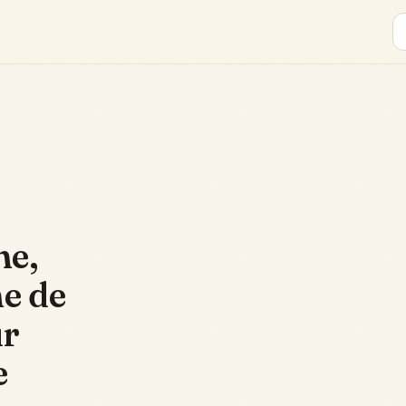
me,
e de
ur
e