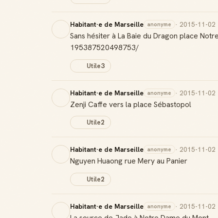
Habitant·e de Marseille
· 2015-11-02
anonyme
Sans hésiter à La Baie du Dragon place Notr
195387520498753/
Utile
3
Habitant·e de Marseille
· 2015-11-02
anonyme
Zenji Caffe vers la place Sébastopol
Utile
2
Habitant·e de Marseille
· 2015-11-02
anonyme
Nguyen Huaong rue Mery au Panier
Utile
2
Habitant·e de Marseille
· 2015-11-02
anonyme
La source de Jade à Notre Dame du Mont