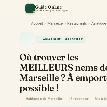
Guide Online
Ta ville, ton guide en ligne
Accueil
>
Marseille
>
Restaurants
>
Asiatique
ASIATIQUE · MARSEILLE
Où trouver les
MEILLEURS nems d
Marseille ? À emporte
possible !
Habitant·e de Marseille
45 réponses
Mis à j