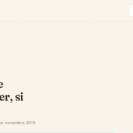
e
r, si
our novembre 2015