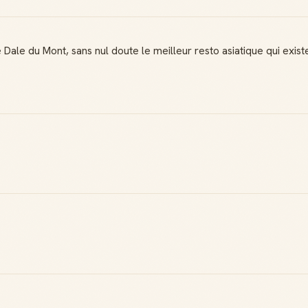
e Dale du Mont, sans nul doute le meilleur resto asiatique qui ex
Badge Guide
Score de
Local
réputation
Ton statut affiché
Gagne des points à
sur toutes tes
chaque contribution
contributions
utile