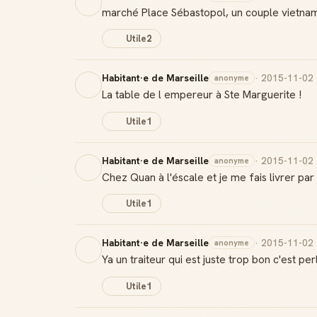
marché Place Sébastopol, un couple vietnamie
Utile
2
Habitant·e de Marseille
· 2015-11-02
anonyme
La table de l empereur à Ste Marguerite !
Utile
1
Habitant·e de Marseille
· 2015-11-02
anonyme
Chez Quan à l'éscale et je me fais livrer par 
Utile
1
Habitant·e de Marseille
· 2015-11-02
anonyme
Ya un traiteur qui est juste trop bon c'est p
Utile
1