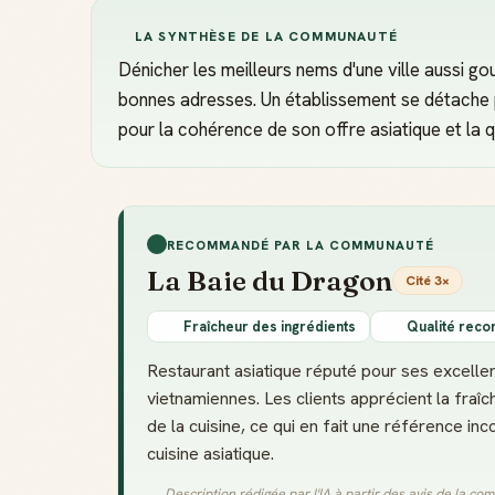
LA SYNTHÈSE DE LA COMMUNAUTÉ
Dénicher les meilleurs nems d'une ville aussi g
bonnes adresses. Un établissement se détache 
pour la cohérence de son offre asiatique et la q
RECOMMANDÉ PAR LA COMMUNAUTÉ
La Baie du Dragon
Cité 3×
Fraîcheur des ingrédients
Qualité reco
Restaurant asiatique réputé pour ses excelle
vietnamiennes. Les clients apprécient la fraîc
de la cuisine, ce qui en fait une référence i
cuisine asiatique.
Description rédigée par l'IA à partir des avis de la c