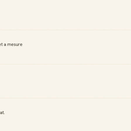
 et a mesure
at.