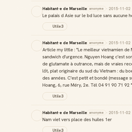
Habitant·e de Marseille
· 2015-11-02
anonyme
Le palais d Asie sur le bd luce sans aucune hé
Utile
3
Habitant·e de Marseille
· 2015-11-02
anonyme
Article my little : "Le meilleur vietnamien de
sandwich d'urgence. Nguyen Hoang c'est son nom
de glutamate à outrance, mais de vraies rece
lốt, plat originaire du sud du Vietnam : du bo
des années. C'est petit et bondé (message su
Hoang, 6, rue Méry, 2e. Tél 04 91 90 71 92 
Utile
3
Habitant·e de Marseille
· 2015-11-02
anonyme
Nam viet vers place des huiles 1er
Utile
3