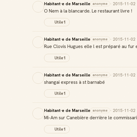
Habitant·e de Marseille
· 2015-11-02
anonyme
O Nem à la blancarde. Le restaurant livre !
Utile
1
Habitant·e de Marseille
· 2015-11-02
anonyme
Rue Clovis Hugues elle l est préparé au fur
Utile
1
Habitant·e de Marseille
· 2015-11-02
anonyme
shangai express à st barnabé
Utile
1
Habitant·e de Marseille
· 2015-11-02
anonyme
Mi-Am sur Canebière derrière le commissari
Utile
1