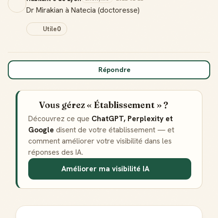
Reconnaissance locale
Deviens une référence dans ta ville
Dr Mirakian à Natecia (doctoresse)
Utile
0
Notifications
Sois notifié quand ton avis aide quelqu'un
Répondre
Créer mon compte Guide
Vous gérez « Établissement » ?
Découvrez ce que
ChatGPT, Perplexity et
Google
disent de votre établissement — et
comment améliorer votre visibilité dans les
réponses des IA.
Améliorer ma visibilité IA