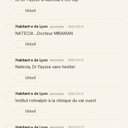
Utile
0
Habitant·e de Lyon
anonyme
· 2022-02-21
NATECIA ...Docteur MIRAKIAN
Utile
0
Habitant·e de Lyon
anonyme
· 2022-02-21
Natecia, Dr Faysse sans hesiter
Utile
0
Badge Guide Local
Habitant·e de Lyon
anonyme
· 2022-02-21
Ton statut affiché sur toutes tes contributions
Institut rohnalpin à la clinique du val ouest
Score de réputation
Utile
0
Gagne des points à chaque contribution utile
Habitant·e de Lyon
anonyme
· 2022-02-22