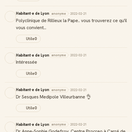
Habitant·e de Lyon
anonyme
· 2022-02-21
Polyclinique de Rillieux la Pape.. vous trouverez ce qu'il
vous convient...
Utile
0
Habitant·e de Lyon
anonyme
· 2022-02-21
Intéressée
Utile
0
Habitant·e de Lyon
anonyme
· 2022-02-21
Dr Sesques Medipole Villeurbanne 👌
Utile
0
Habitant·e de Lyon
anonyme
· 2022-02-21
Dr Anne-Sophie Godefroy, Centre Procreo à Carré de