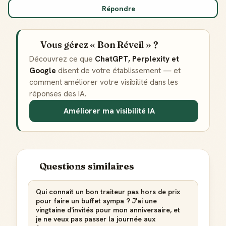
Répondre
Vous gérez « Bon Réveil » ?
Découvrez ce que
ChatGPT, Perplexity et
Google
disent de votre établissement — et
comment améliorer votre visibilité dans les
réponses des IA.
Améliorer ma visibilité IA
Badge Guide Local
Ton statut affiché sur toutes tes contributions
Score de réputation
Gagne des points à chaque contribution utile
Questions similaires
Reconnaissance locale
Deviens une référence dans ta ville
Qui connaît un bon traiteur pas hors de prix
pour faire un buffet sympa ? J'ai une
vingtaine d'invités pour mon anniversaire, et
Notifications
je ne veux pas passer la journée aux
Sois notifié quand ton avis aide quelqu'un