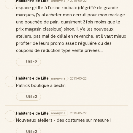
Habitant·e de Lille
anonyme
· 2015-05-22
espace griffe à l'usine roubaix (dégriffé de grande
marques, j'y ai acheter mon cerruti pour mon mariage
une bouchée de pain, quasiment 3fois moins que le
prix magasin classique) sinon, il y'a les nouveaux
ateliers, pas mal de délai en revanche, et il vaut mieux
profiter de leurs promo assez réguliére ou des
coupons de reduction type vente privées....
Utile
2
Habitant·e de Lille
anonyme
· 2015-05-22
Patrick boutique a Seclin
Utile
2
Habitant·e de Lille
anonyme
· 2015-05-22
Nouveaux ateliers - des costumes sur mesure !
Utile
2