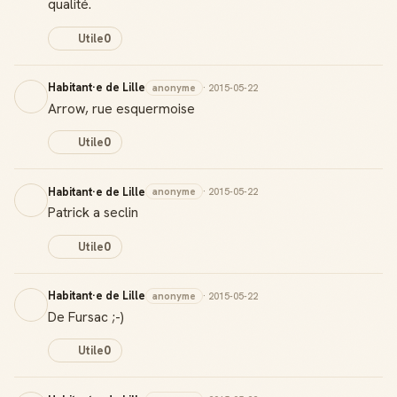
qualité.
Utile
0
Habitant·e de Lille
anonyme
· 2015-05-22
Arrow, rue esquermoise
Utile
0
Habitant·e de Lille
anonyme
· 2015-05-22
Patrick a seclin
Utile
0
Habitant·e de Lille
anonyme
· 2015-05-22
De Fursac ;-)
Badge Guide Local
Ton statut affiché sur toutes tes contributions
Utile
0
Score de réputation