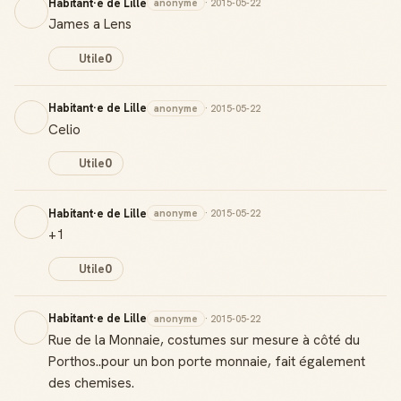
Habitant·e de Lille
anonyme
· 2015-05-22
Gagne des points à chaque contribution utile
James a Lens
Reconnaissance locale
Utile
0
Deviens une référence dans ta ville
Habitant·e de Lille
anonyme
· 2015-05-22
Notifications
Celio
Sois notifié quand ton avis aide quelqu'un
Utile
0
Habitant·e de Lille
anonyme
· 2015-05-22
+1
Créer mon compte Guide
Utile
0
Habitant·e de Lille
anonyme
· 2015-05-22
Rue de la Monnaie, costumes sur mesure à côté du
Porthos..pour un bon porte monnaie, fait également
des chemises.