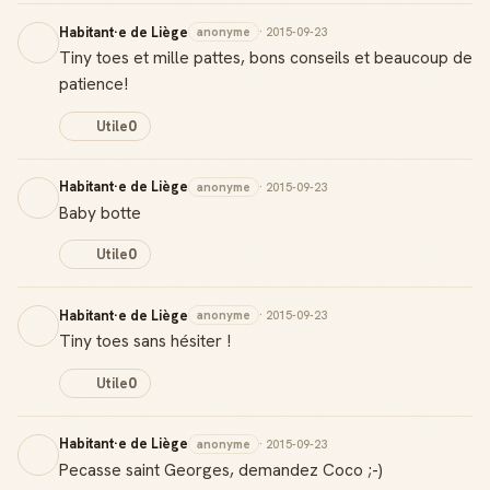
Habitant·e de Liège
anonyme
· 2015-09-23
Tiny toes et mille pattes, bons conseils et beaucoup de
patience!
Utile
0
Habitant·e de Liège
anonyme
· 2015-09-23
Baby botte
Utile
0
Habitant·e de Liège
anonyme
· 2015-09-23
Tiny toes sans hésiter !
Utile
0
Habitant·e de Liège
anonyme
· 2015-09-23
Badge Guide Local
Pecasse saint Georges, demandez Coco ;-)
Ton statut affiché sur toutes tes contributions