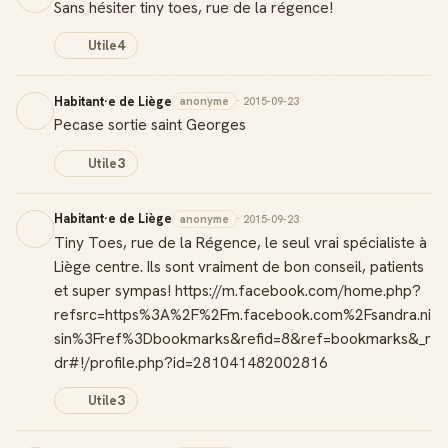
Sans hésiter tiny toes, rue de la régence!
Utile
4
Habitant·e de Liège
anonyme
· 2015-09-23
Pecase sortie saint Georges
Utile
3
Habitant·e de Liège
anonyme
· 2015-09-23
Tiny Toes, rue de la Régence, le seul vrai spécialiste à
Liège centre. Ils sont vraiment de bon conseil, patients
et super sympas! https://m.facebook.com/home.php?
refsrc=https%3A%2F%2Fm.facebook.com%2Fsandra.ni
sin%3Fref%3Dbookmarks&refid=8&ref=bookmarks&_r
dr#!/profile.php?id=281041482002816
Utile
3