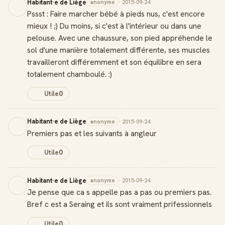
Habitant·e de Liège
anonyme
· 2015-09-24
Pssst : Faire marcher bébé à pieds nus, c'est encore
mieux ! ;) Du moins, si c'est à l'intérieur ou dans une
pelouse. Avec une chaussure, son pied appréhende le
sol d'une manière totalement différente, ses muscles
travailleront différemment et son équilibre en sera
totalement chamboulé. :)
Utile
0
Habitant·e de Liège
anonyme
· 2015-09-24
Premiers pas et les suivants à angleur
Utile
0
Habitant·e de Liège
anonyme
· 2015-09-24
Je pense que ca s appelle pas a pas ou premiers pas.
Bref c est a Seraing et ils sont vraiment prifessionnels
Utile
0