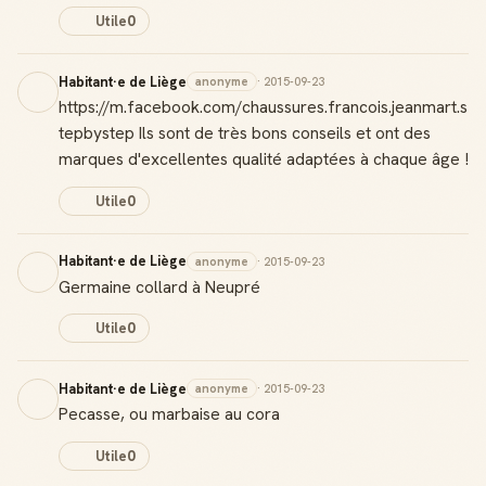
Utile
0
Score de réputation
Gagne des points à chaque contribution utile
Habitant·e de Liège
anonyme
· 2015-09-23
https://m.facebook.com/chaussures.francois.jeanmart.s
Reconnaissance locale
Deviens une référence dans ta ville
tepbystep Ils sont de très bons conseils et ont des
marques d'excellentes qualité adaptées à chaque âge !
Notifications
Utile
0
Sois notifié quand ton avis aide quelqu'un
Habitant·e de Liège
anonyme
· 2015-09-23
Germaine collard à Neupré
Utile
0
Créer mon compte Guide
Habitant·e de Liège
anonyme
· 2015-09-23
Pecasse, ou marbaise au cora
Utile
0