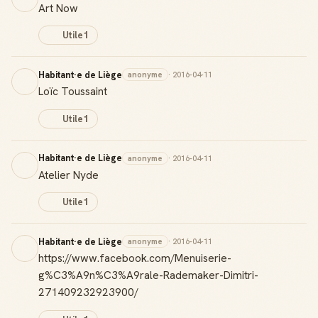
Art Now
Utile
1
Habitant·e de Liège
anonyme
· 2016-04-11
Loïc Toussaint
Utile
1
Habitant·e de Liège
anonyme
· 2016-04-11
Atelier Nyde
Utile
1
Habitant·e de Liège
anonyme
· 2016-04-11
https://www.facebook.com/Menuiserie-
g%C3%A9n%C3%A9rale-Rademaker-Dimitri-
271409232923900/