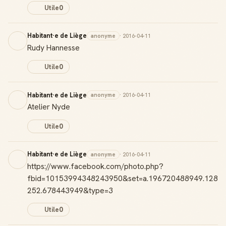
Utile
0
Habitant·e de Liège
anonyme
· 2016-04-11
Rudy Hannesse
Utile
0
Habitant·e de Liège
anonyme
· 2016-04-11
Atelier Nyde
Utile
0
Habitant·e de Liège
anonyme
· 2016-04-11
https://www.facebook.com/photo.php?
fbid=10153994348243950&set=a.196720488949.128
252.678443949&type=3
Utile
0