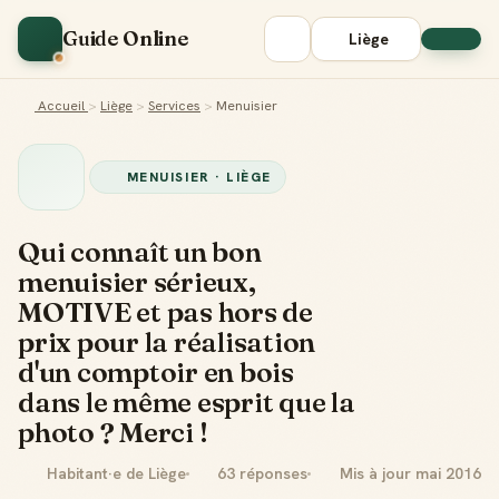
Guide Online
Liège
Accueil
>
Liège
>
Services
>
Menuisier
MENUISIER · LIÈGE
Qui connaît un bon
menuisier sérieux,
MOTIVE et pas hors de
prix pour la réalisation
d'un comptoir en bois
dans le même esprit que la
photo ? Merci !
Habitant·e de Liège
63 réponses
Mis à jour mai 2016