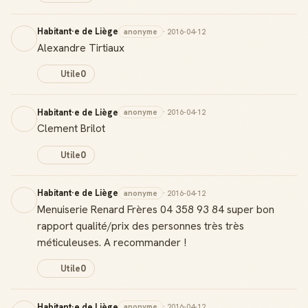
Habitant·e de Liège
anonyme
· 2016-04-12
Alexandre Tirtiaux
Utile
0
Habitant·e de Liège
anonyme
· 2016-04-12
Clement Brilot
Utile
0
Habitant·e de Liège
anonyme
· 2016-04-12
Menuiserie Renard Frères 04 358 93 84 super bon
rapport qualité/prix des personnes très très
méticuleuses. A recommander !
Utile
0
Habitant·e de Liège
anonyme
· 2016-04-12