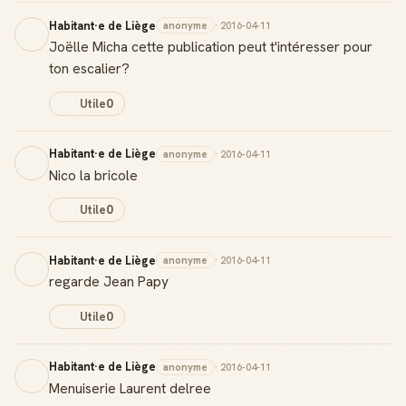
Habitant·e de Liège
anonyme
· 2016-04-11
Joëlle Micha cette publication peut t'intéresser pour
ton escalier?
Utile
0
Habitant·e de Liège
anonyme
· 2016-04-11
Nico la bricole
Utile
0
Habitant·e de Liège
anonyme
· 2016-04-11
regarde Jean Papy
Utile
0
Habitant·e de Liège
anonyme
· 2016-04-11
Menuiserie Laurent delree