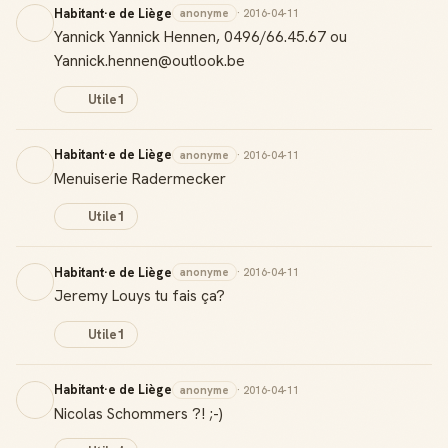
Habitant·e de Liège
anonyme
· 2016-04-11
Yannick Yannick Hennen, 0496/66.45.67 ou
Yannick.hennen@outlook.be
Utile
1
Habitant·e de Liège
anonyme
· 2016-04-11
Menuiserie Radermecker
Utile
1
Habitant·e de Liège
anonyme
· 2016-04-11
Jeremy Louys tu fais ça?
Utile
1
Habitant·e de Liège
anonyme
· 2016-04-11
Nicolas Schommers ?! ;-)