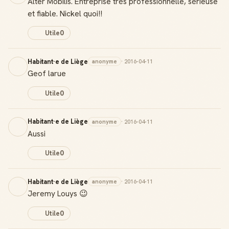
Alter Mobilis. Entreprise très professionnelle, sérieuse
Badge Guide Local
et fiable. Nickel quoi!!
Ton statut affiché sur toutes tes contributions
Utile
0
Score de réputation
Gagne des points à chaque contribution utile
Habitant·e de Liège
anonyme
· 2016-04-11
Geof larue
Reconnaissance locale
Deviens une référence dans ta ville
Utile
0
Notifications
Habitant·e de Liège
anonyme
· 2016-04-11
Sois notifié quand ton avis aide quelqu'un
Aussi
Utile
0
Habitant·e de Liège
anonyme
· 2016-04-11
Créer mon compte Guide
Jeremy Louys 😉
Utile
0