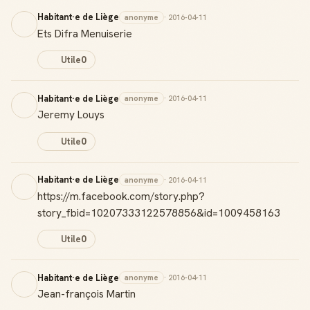
Habitant·e de Liège
anonyme
· 2016-04-11
Ets Difra Menuiserie
Utile
0
Habitant·e de Liège
anonyme
· 2016-04-11
Jeremy Louys
Utile
0
Habitant·e de Liège
anonyme
· 2016-04-11
https://m.facebook.com/story.php?
story_fbid=10207333122578856&id=1009458163
Utile
0
Habitant·e de Liège
anonyme
· 2016-04-11
Jean-françois Martin