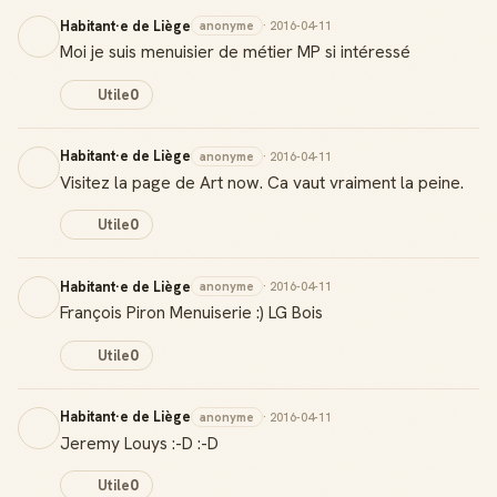
Habitant·e de Liège
anonyme
· 2016-04-11
Moi je suis menuisier de métier MP si intéressé
Utile
0
Habitant·e de Liège
anonyme
· 2016-04-11
Visitez la page de Art now. Ca vaut vraiment la peine.
Utile
0
Habitant·e de Liège
anonyme
· 2016-04-11
François Piron Menuiserie :) LG Bois
Utile
0
Habitant·e de Liège
anonyme
· 2016-04-11
Jeremy Louys :-D :-D
Utile
0