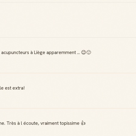
s acupuncteurs à Liège apparemment ... 😉🙂
e est extra!
he. Très à l écoute, vraiment topissime 👍