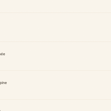
née
mpine