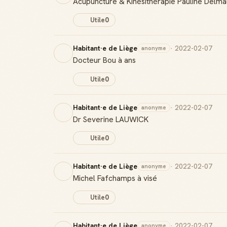
Acupuncture & Kinésithérapie Pauline Delma
Utile
0
Habitant·e de Liège
· 2022-02-07
anonyme
Docteur Bou à ans
Utile
0
Habitant·e de Liège
· 2022-02-07
anonyme
Dr Severine LAUWICK
Utile
0
Habitant·e de Liège
· 2022-02-07
anonyme
Michel Fafchamps à visé
Utile
0
Habitant·e de Liège
· 2022-02-07
anonyme