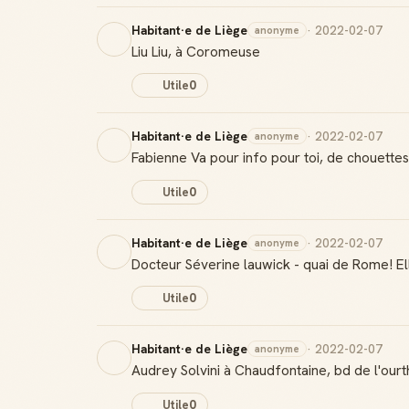
Habitant·e de Liège
· 2022-02-07
anonyme
Liu Liu, à Coromeuse
Utile
0
Habitant·e de Liège
· 2022-02-07
anonyme
Fabienne Va pour info pour toi, de chouette
Utile
0
Habitant·e de Liège
· 2022-02-07
anonyme
Docteur Séverine lauwick - quai de Rome! Ell
Utile
0
Habitant·e de Liège
· 2022-02-07
anonyme
Audrey Solvini à Chaudfontaine, bd de l'ourt
Utile
0