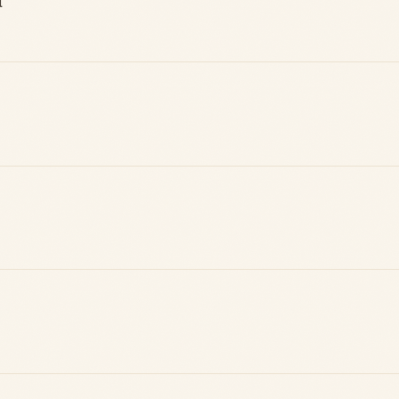
l
Badge Guide
Score de
Local
réputation
Ton statut affiché
Gagne des points à
sur toutes tes
chaque contribution
contributions
utile