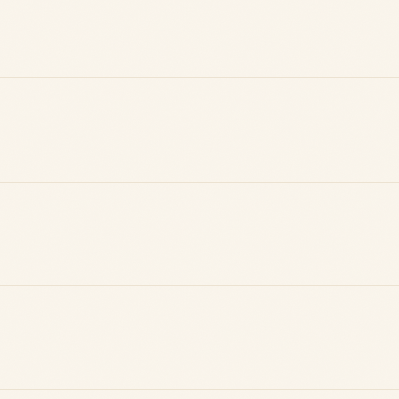
Reconnaissance
Notifications
locale
Sois notifié quand
Deviens une
ton avis aide
référence dans ta
quelqu'un
ville
Créer mon compte Guide