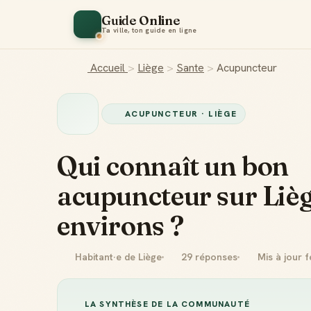
Guide Online
Ta ville, ton guide en ligne
Accueil
>
Liège
>
Sante
>
Acupuncteur
ACUPUNCTEUR · LIÈGE
Qui connaît un bon
acupuncteur sur Lièg
environs ?
Habitant·e de Liège
29 réponses
Mis à jour f
LA SYNTHÈSE DE LA COMMUNAUTÉ