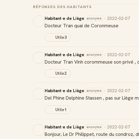
RÉPONSES DES HABITANTS
Habitant·e de Liège
· 2022-02-07
anonyme
Docteur Tran quai de Coronmeuse
Utile
3
Habitant·e de Liège
· 2022-02-07
anonyme
Docteur Tran Vinh corommeuse son privé , cli
Utile
2
Habitant·e de Liège
· 2022-02-07
anonyme
Del Phine Delphine Stassen , pas sur Liège m
Utile
1
Habitant·e de Liège
· 2022-02-07
anonyme
Bonjour, Le Dr Philippet, route du condroz, 