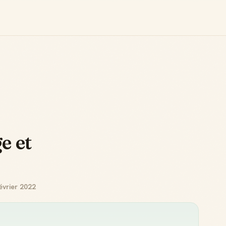
e et
évrier 2022