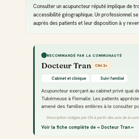
Consulter un acupuncteur réputé implique de tro
accessibilité géographique. Un professionnel se
auprès des patients et leur disposition à y reven
RECOMMANDÉ PAR LA COMMUNAUTÉ
Docteur Tran
Cité 2×
Cabinet et clinique
Suivi familial
Acupuncteur exerçant au cabinet privé quai d
Tubémeuse à Flemalle. Les patients apprécient
amené des familles entières à le consulter p
Description rédigée par l'IA à partir des avis de la c
Voir la fiche complète de « Docteur Tran »