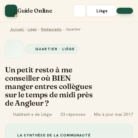
Guide Online
Liège
Accueil
>
Liège
>
Restaurants
>
Quartier
QUARTIER · LIÈGE
Un petit resto à me
conseiller où BIEN
manger entres collègues
sur le temps de midi près
de Angleur ?
Habitant·e de Liège
33 réponses
Mis à jour mai 2017
LA SYNTHÈSE DE LA COMMUNAUTÉ