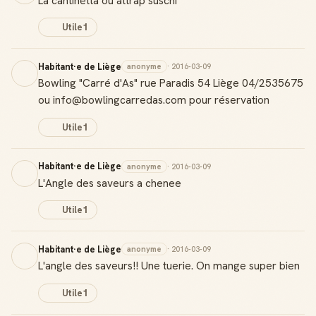
La cantinetta ou attrap suschi
Utile
1
Habitant·e de Liège
anonyme
· 2016-03-09
Bowling "Carré d'As" rue Paradis 54 Liège 04/2535675
ou info@bowlingcarredas.com pour réservation
Utile
1
Habitant·e de Liège
anonyme
· 2016-03-09
L'Angle des saveurs a chenee
Utile
1
Habitant·e de Liège
anonyme
· 2016-03-09
L'angle des saveurs!! Une tuerie. On mange super bien
Utile
1