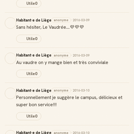
Utile
0
Notifications
Sois notifié quand ton avis aide quelqu'un
Habitant·e de Liège
anonyme
· 2016-03-09
Sans hésiter, Le Vaudrée....💜💜💜
Utile
0
Créer mon compte Guide
Habitant·e de Liège
anonyme
· 2016-03-09
Au vaudre on y mange bien et très conviviale
Utile
0
Habitant·e de Liège
anonyme
· 2016-03-10
Personnellement je suggère le campus, délicieux et
super bon service!!!
Utile
0
Habitant·e de Liège
anonyme
· 2016-03-10