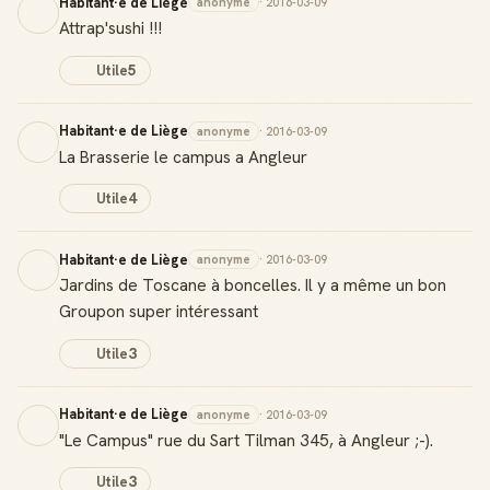
Habitant·e de Liège
anonyme
· 2016-03-09
Attrap'sushi !!!
Utile
5
Habitant·e de Liège
anonyme
· 2016-03-09
La Brasserie le campus a Angleur
Utile
4
Habitant·e de Liège
anonyme
· 2016-03-09
Jardins de Toscane à boncelles. Il y a même un bon
Groupon super intéressant
Utile
3
Habitant·e de Liège
anonyme
· 2016-03-09
"Le Campus" rue du Sart Tilman 345, à Angleur ;-).
Utile
3