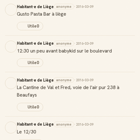
Habitant·e de Liège
anonyme
· 2016-03-09
Gusto Pasta Bar à liège
Utile
0
Habitant·e de Liège
anonyme
· 2016-03-09
12:30 un peu avant babykid sur le boulevard
Utile
0
Habitant·e de Liège
anonyme
· 2016-03-09
La Cantine de Val et Fred, voie de l'air pur 238 à
Badge Guide Local
Beaufays
Ton statut affiché sur toutes tes contributions
Utile
0
Score de réputation
Gagne des points à chaque contribution utile
Habitant·e de Liège
anonyme
· 2016-03-09
Le 12/30
Reconnaissance locale
Deviens une référence dans ta ville