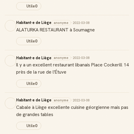
Utile
0
Score de réputation
Gagne des points à chaque contribution utile
Habitant·e de Liège
anonyme
· 2022-03-08
ALATURKA RESTAURANT à Soumagne
Reconnaissance locale
Deviens une référence dans ta ville
Utile
0
Notifications
Habitant·e de Liège
anonyme
· 2022-03-08
Sois notifié quand ton avis aide quelqu'un
Il y a un excellent restaurant libanais Place Cockerill 14
près de la rue de l'Étuve
Utile
0
Créer mon compte Guide
Habitant·e de Liège
anonyme
· 2022-03-08
Cabale à Liège excellente cuisine géorgienne mais pas
de grandes tables
Utile
0