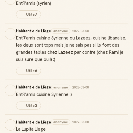
EntR'amis (syrien)
Utile
7
Habitant·e de Liège
anonyme
· 2022-03-08
EntR'amis cuisine Syrienne ou Lazeez, cuisine libanaise,
les deux sont tops mais je ne sais pas si ils font des
grandes tables chez Lazeez par contre (chez Rami je
suis sure que oui!) :)
Utile
6
Habitant·e de Liège
anonyme
· 2022-03-08
EntR'amis cuisine Syrienne :)
Utile
3
Habitant·e de Liège
anonyme
· 2022-03-08
La Lupita Liege