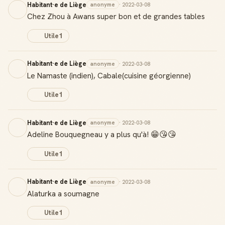
Habitant·e de Liège
anonyme
· 2022-03-08
Chez Zhou à Awans super bon et de grandes tables
Utile
1
Habitant·e de Liège
anonyme
· 2022-03-08
Le Namaste (indien), Cabale(cuisine géorgienne)
Utile
1
Habitant·e de Liège
anonyme
· 2022-03-08
Adeline Bouquegneau y a plus qu'à! 😁😘😘
Utile
1
Habitant·e de Liège
anonyme
· 2022-03-08
Alaturka a soumagne
Utile
1