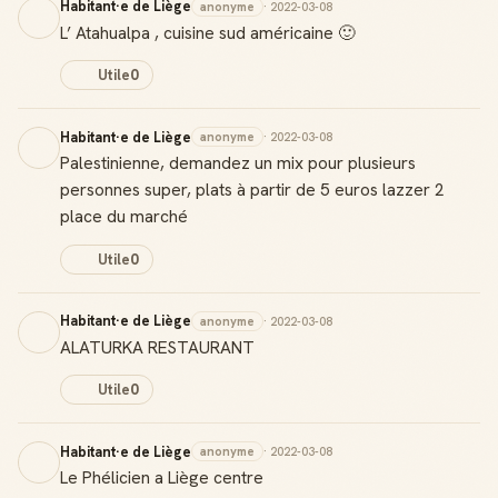
Habitant·e de Liège
anonyme
· 2022-03-08
L’ Atahualpa , cuisine sud américaine 🙂
Utile
0
Habitant·e de Liège
anonyme
· 2022-03-08
Palestinienne, demandez un mix pour plusieurs
personnes super, plats à partir de 5 euros lazzer 2
place du marché
Utile
0
Habitant·e de Liège
anonyme
· 2022-03-08
ALATURKA RESTAURANT
Utile
0
Habitant·e de Liège
anonyme
· 2022-03-08
Le Phélicien a Liège centre
Badge Guide Local
Ton statut affiché sur toutes tes contributions