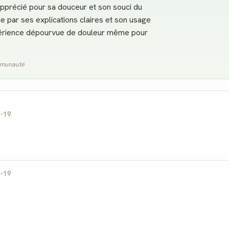
apprécié pour sa douceur et son souci du
gue par ses explications claires et son usage
Reconnaissance
Notifications
xpérience dépourvue de douleur même pour
locale
Sois notifié quand
Deviens une
ton avis aide
référence dans ta
quelqu'un
ville
ommunauté
6-19
Créer mon compte Guide
6-19