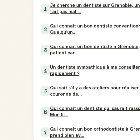
Je cherche un dentiste sur Grenoble, un 
1
fait pas mal ...
Qui connaît un bon dentiste convention
2
Quelqu'un...
Qui connait un bon dentiste à Grenoble,
3
patient car ...
Un dentiste sympathique à me conseille
4
rapidement ?
Qui sait s'il y a des ateliers pour réalise
5
couronne de...
Qui connaît un dentiste qui saurait rassu
6
Mon fil...
Qui connaît un bon orthodontiste à Gren
7
prend bien av...