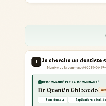
Quelqu'un connaît un très bon orthodon
8
enfants à Greno...
Qui connaît un BON dentiste à Grenoble
9
Je cherche un dentiste s
1
Membre de la communauté
2015-06-19
RECOMMANDÉ PAR LA COMMUNAUTÉ
Dr Quentin Ghibaudo
Cit
Sans douleur
Explications détaillé