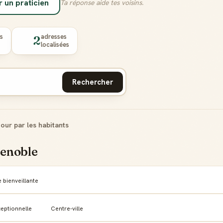
un praticien
Ta réponse aide tes voisins.
s
adresses
2
localisées
Rechercher
jour par les habitants
renoble
 bienveillante
eptionnelle
Centre-ville