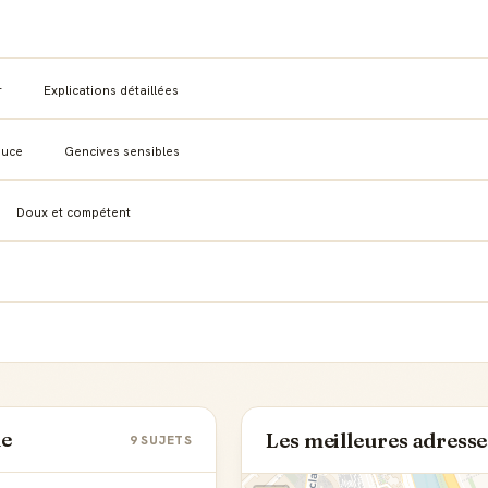
r
Explications détaillées
ouce
Gencives sensibles
Doux et compétent
le
Les meilleures adresse
9 SUJETS