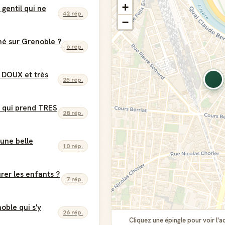
+
gentil qui ne
42 rép.
−
né sur Grenoble ?
6 rép.
 DOUX et très
25 rép.
r qui prend TRES
28 rép.
r une belle
10 rép.
rer les enfants ?
7 rép.
oble qui s'y
26 rép.
Cliquez une épingle pour voir 