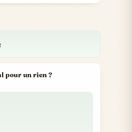
é
l pour un rien ?