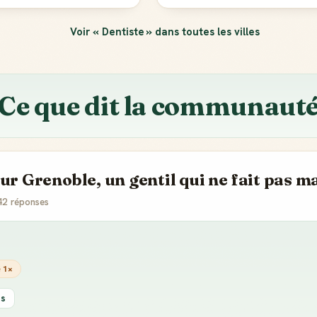
tiste pour
19 rép.
Voir « Dentiste » dans toutes les villes
 ?
15 rép.
Ce que dit la communaut
ur Grenoble, un gentil qui ne fait pas ma
42 réponses
Badge Guide
Score de
é 1×
Local
réputation
Ton statut affiché
Gagne des points à
es
sur toutes tes
chaque contribution
contributions
utile