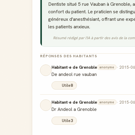
Dentiste situé 5 rue Vauban à Grenoble, 
confort du patient. Le praticien se distin
généreux d'anesthésiant, offrant une e
les patients anxieux.
Résumé rédigé par l'IA à partir des avis de la c
RÉPONSES DES HABITANTS
Habitant·e de Grenoble
· 2015-0
anonyme
De andeol rue vauban
Utile
8
Habitant·e de Grenoble
· 2015-0
anonyme
Dr Andeol a Grenoble
Utile
3