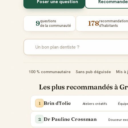
Poser une question
Recommander 
questions
recommandation
9
178
de la communauté
d'habitants
100 % communautaire
Sans pub déguisée
Mis à 
Les plus recommandés à G
Brin d'folie
1
Ateliers créatifs
Équipe
Dr Pauline Crossman
2
Douceur exc