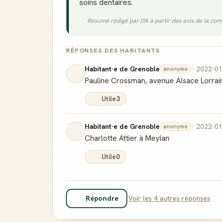
soins dentaires.
Résumé rédigé par l'IA à partir des avis de la c
RÉPONSES DES HABITANTS
Habitant·e de Grenoble
· 2022-0
anonyme
Pauline Crossman, avenue Alsace Lorrain
Utile
3
Habitant·e de Grenoble
· 2022-0
anonyme
Charlotte Attier à Meylan
Utile
0
Répondre
Voir les 4 autres réponses