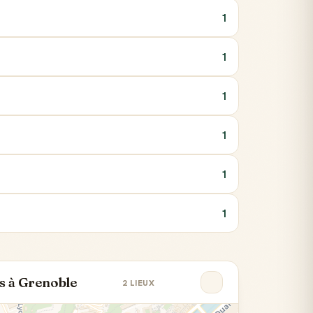
1
1
1
1
1
1
s à Grenoble
2 LIEUX