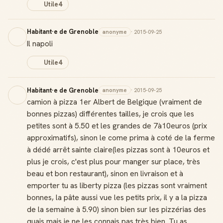
Utile
4
Habitant·e de Grenoble
anonyme
· 2015-09-25
Il napoli
Utile
4
Habitant·e de Grenoble
anonyme
· 2015-09-25
camion à pizza 1er Albert de Belgique (vraiment de
bonnes pizzas) différentes tailles, je crois que les
petites sont à 5.50 et les grandes de 7à10euros (prix
approximatifs), sinon le come prima à coté de la ferme
à dédé arrêt sainte claire(les pizzas sont à 10euros et
plus je crois, c'est plus pour manger sur place, très
beau et bon restaurant), sinon en livraison et à
emporter tu as liberty pizza (les pizzas sont vraiment
bonnes, la pâte aussi vue les petits prix, il y a la pizza
de la semaine à 5.90) sinon bien sur les pizzérias des
quais mais je ne les connais pas très bien. Tu as