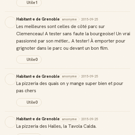
Utile
1
Badge Guide Local
Ton statut affiché sur toutes tes contributions
Habitant·e de Grenoble
anonyme
· 2015-09-25
Les meilleures sont celles de côté parc sur
Score de réputation
Gagne des points à chaque contribution utile
Clemenceau! A tester sans faute la bourgeoise! Un vrai
passionné par son métier... A tester! À emporter pour
Reconnaissance locale
grignoter dans le parc ou devant un bon film.
Deviens une référence dans ta ville
Utile
0
Notifications
Sois notifié quand ton avis aide quelqu'un
Habitant·e de Grenoble
anonyme
· 2015-09-25
La pizzeria des quais on y mange super bien et pour
pas chers
Utile
0
Créer mon compte Guide
Habitant·e de Grenoble
anonyme
· 2015-09-25
La pizzeria des Halles, la Tavola Calda.