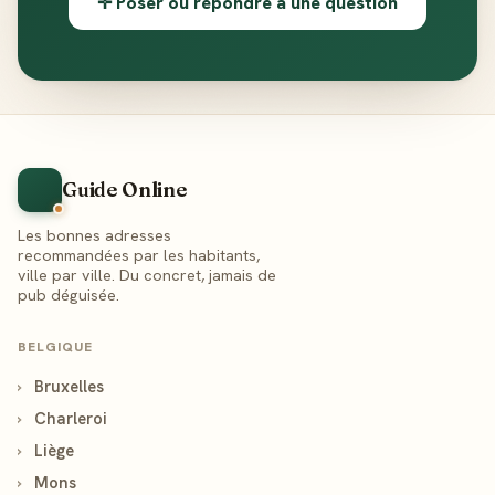
✛ Poser ou répondre à une question
Guide Online
Les bonnes adresses
recommandées par les habitants,
ville par ville. Du concret, jamais de
pub déguisée.
BELGIQUE
›
Bruxelles
›
Charleroi
›
Liège
›
Mons