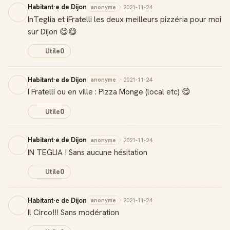
Habitant·e de Dijon
anonyme
· 2021-11-24
Score de réputation
InTeglia et iFratelli les deux meilleurs pizzéria pour moi
Gagne des points à chaque contribution utile
sur Dijon 😋😋
Reconnaissance locale
Utile
0
Deviens une référence dans ta ville
Habitant·e de Dijon
Notifications
anonyme
· 2021-11-24
Sois notifié quand ton avis aide quelqu'un
I Fratelli ou en ville : Pizza Monge (local etc) 😋
Utile
0
Habitant·e de Dijon
anonyme
· 2021-11-24
Créer mon compte Guide
IN TEGLIA ! Sans aucune hésitation
Utile
0
Habitant·e de Dijon
anonyme
· 2021-11-24
Il Circo!!! Sans modération