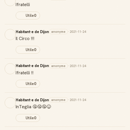
Ifratelli
Utile
0
Habitant·e de Dijon
anonyme
· 2021-11-24
Il Circo !!!
Utile
0
Habitant·e de Dijon
anonyme
· 2021-11-24
Ifratelli !!
Utile
0
Habitant·e de Dijon
anonyme
· 2021-11-24
InTeglia 🤤🤤🤤😋
Badge Guide Local
Utile
0
Ton statut affiché sur toutes tes contributions