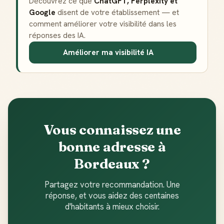
Découvrez ce que
ChatGPT, Perplexity et
Notifications
Google
disent de votre établissement — et
Sois notifié quand ton avis aide quelqu'un
comment améliorer votre visibilité dans les
réponses des IA.
Améliorer ma visibilité IA
Créer mon compte Guide
Vous connaissez une
bonne adresse à
Bordeaux ?
Partagez votre recommandation. Une
réponse, et vous aidez des centaines
d'habitants à mieux choisir.