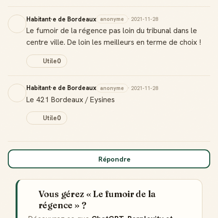
Habitant·e de Bordeaux
anonyme
· 2021-11-28
Le fumoir de la régence pas loin du tribunal dans le
centre ville. De loin les meilleurs en terme de choix !
Utile
0
Habitant·e de Bordeaux
anonyme
· 2021-11-28
Le 421 Bordeaux / Eysines
Utile
0
Badge Guide Local
Ton statut affiché sur toutes tes contributions
Score de réputation
Répondre
Gagne des points à chaque contribution utile
Reconnaissance locale
Vous gérez « Le fumoir de la
Deviens une référence dans ta ville
régence » ?